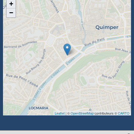
+
−
Leaflet
| ©
OpenStreetMap
contributeurs ©
CARTO